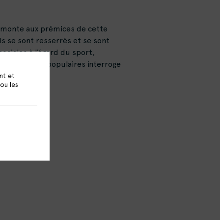
e remonte aux prémices de cette
ils se sont resserrés et se sont
sociales à l’égard du sport,
les quartiers populaires interroge
nt et
 ou les