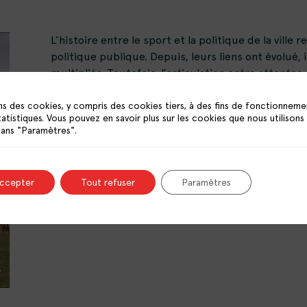
L’histoire entre le sport et la politique de la vill
politique publique. Depuis, leurs liens ont évolué, 
multipliés. Toutefois, l’articulation entre attentes 
réponses institutionnelles et réalités vécues dans 
toujours
ns des cookies, y compris des cookies tiers, à des fins de fonctionneme
tatistiques. Vous pouvez en savoir plus sur les cookies que nous utilisons
en savoir +
dans "Paramètres".
accepter
Tout refuser
Paramètres