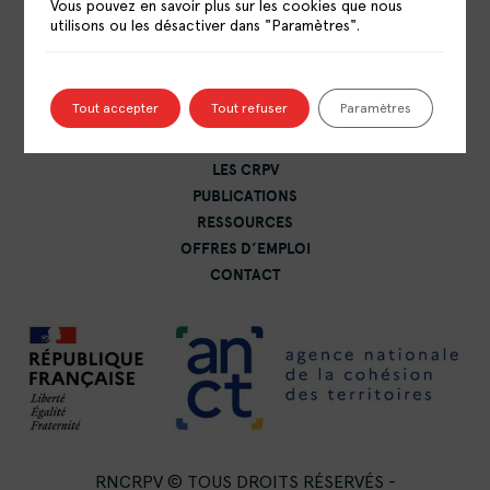
Vous pouvez en savoir plus sur les cookies que nous
RESSOURCES POLITIQUE DE LA VILLE
utilisons ou les désactiver dans "Paramètres".
15 rue Catulienne
93200 Saint-Denis
Tout accepter
Tout refuser
Paramètres
LE RÉSEAU
LES CRPV
PUBLICATIONS
RESSOURCES
OFFRES D’EMPLOI
CONTACT
RNCRPV © TOUS DROITS RÉSERVÉS -