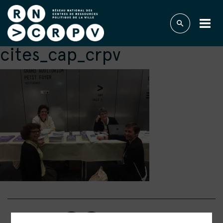
cites_cap_crpv