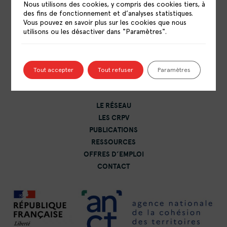
Nous utilisons des cookies, y compris des cookies tiers, à
des fins de fonctionnement et d’analyses statistiques.
Vous pouvez en savoir plus sur les cookies que nous
utilisons ou les désactiver dans "Paramètres".
RÉSEAU NATIONAL DES CENTRES DE
RESSOURCES POLITIQUE DE LA VILLE
15 rue Catulienne
Tout accepter
Tout refuser
Paramètres
93200 Saint-Denis
LE RÉSEAU
LES CRPV
PUBLICATIONS
RESSOURCES
OFFRES D’EMPLOI
CONTACT