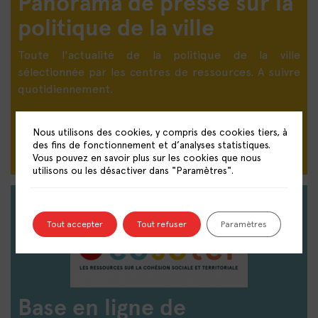
Panorama de presse sur la
politique de la ville
Toute l'actualité de la politique de la ville
sélectionnée par les centres de ressources. A suivre
quotidiennement.
DÉCOUVRIR LE PANORAMA DE PRESSE
Nous utilisons des cookies, y compris des cookies tiers, à
des fins de fonctionnement et d’analyses statistiques.
Vous pouvez en savoir plus sur les cookies que nous
utilisons ou les désactiver dans "Paramètres".
Tout accepter
Tout refuser
Paramètres
Base en ligne de