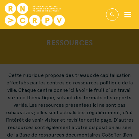
RESSOURCES
Cette rubrique propose des travaux de capitalisation
effectués par les centres de ressources politique de la
ville. Chaque centre donne ici à voir le fruit d’un travail
sur une thématique, suivant des formats et supports
variés. Les ressources présentées ici ne sont pas
exhaustives ; elles sont actualisées régulièrement, d’où
l’intérêt de venir visiter et revisiter cette page. D’autres
ressources sont également à votre disposition au sein
de la Base de ressources documentaires CoSoTer (lien