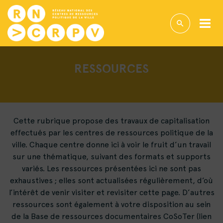
RESSOURCES
Cette rubrique propose des travaux de capitalisation
effectués par les centres de ressources politique de la
ville. Chaque centre donne ici à voir le fruit d’un travail
sur une thématique, suivant des formats et supports
variés. Les ressources présentées ici ne sont pas
exhaustives ; elles sont actualisées régulièrement, d’où
l’intérêt de venir visiter et revisiter cette page. D’autres
ressources sont également à votre disposition au sein
de la Base de ressources documentaires CoSoTer (lien