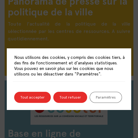
Panorama de presse sur la
politique de la ville
Toute l'actualité de la politique de la ville
sélectionnée par les centres de ressources. A suivre
quotidiennement.
DÉCOUVRIR LE PANORAMA DE PRESSE
Nous utilisons des cookies, y compris des cookies tiers, à
des fins de fonctionnement et d’analyses statistiques.
Vous pouvez en savoir plus sur les cookies que nous
utilisons ou les désactiver dans "Paramètres".
Tout accepter
Tout refuser
Paramètres
Base en ligne de