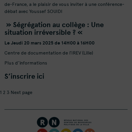
de-France, a le plaisir de vous inviter à une conférence-
débat avec Youssef SOUIDI
» Ségrégation au collège : Une
situation irréversible ? «
Le Jeudi 20 mars 2025 de 14H00 à 16H00
Centre de documentation de l’IREV (Lille)
Plus d’informations
S’inscrire ici
Pagination
Page
Page
Page
1
2
3
Next page
des
publications