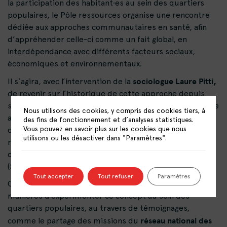
la participation des habitant·es au sein des quartiers
populaires, le Pôle ressources organise une rencontre
dédiée aux approches communautaires en santé, afin
d’appréhender celle-ci comme un fait global, en
interdépendance avec différents facteurs sociaux,
économiques et environnementaux.
sociologue Laure Pitti,
Il s’agira, avec l’intervention de la
de revenir sur l’historique de cette approche depuis
son apparition en France, de la faire entrer en résonance
Nous utilisons des cookies, y compris des cookies tiers, à
avec les enjeux d’inégalités sociales et discriminations
des fins de fonctionnement et d’analyses statistiques.
Vous pouvez en savoir plus sur les cookies que nous
de santé, et d’illustrer le concept à travers des
utilisons ou les désactiver dans "Paramètres".
recherches menées dans le cadre de l’expérimentation
des structures d’exercice coordonné participatives
(SecPa).
Tout accepter
Tout refuser
Paramètres
Cette journée donnera également à voir diverses
manières d’expérimenter ce concept au sein des
quartiers populaires, au travers de témoignages,
réseau national des
comme le partage des missions du