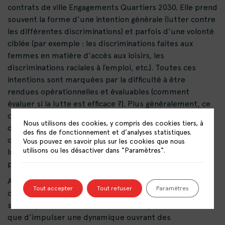
contrats de ville Engagements Quartiers 2030. Elle prend
souvent la forme d’une intention générale (lutter contre
les différentes discriminations) et parfois d’une volonté
ciblée (par exemple : les discriminations faites aux
femmes en matière d’accès aux loisirs, les
discriminations raciales à l’emploi, etc.). Toutes ces
intentions sont marquées par la difficulté à être
rendues opérationnelles et évaluables (comment
évaluer si la lutte est efficace ?). Plus généralement, ce
constat pose la question de ce que recouvre le terme «
Nous utilisons des cookies, y compris des cookies tiers, à
discrimination » tant d’un point de vue juridique
des fins de fonctionnement et d’analyses statistiques.
qu’idéologique et pose la question de l’action visant « à
Vous pouvez en savoir plus sur les cookies que nous
utilisons ou les désactiver dans "Paramètres".
lutter contre », notamment sous l’angle de la
prévention.
Aussi, en cette année de démarrage des nouveaux
Tout accepter
Tout refuser
Paramètres
contrats de ville, il est apparu essentiel de s’interroger
sur ce que sont les discriminations aujourd’hui, ainsi
que d’impulser une dynamique ouvrant des