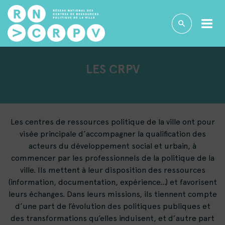
LES CRPV
Les centres de ressources politique de la ville ont pour
visée principale d’accompagner la qualification des
acteurs du développement social et urbain, à
commencer par les professionnels de la politique de la
ville. Ils mettent à leur disposition des ressources
(information, documentation, expérience…) et favorisent
leurs échanges. Dans leurs missions, ils tiennent compte
d’une part de l’évolution des politiques publiques et
des transformations qu’elles induisent, et d’autre part