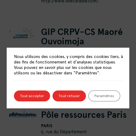
http://www.villecaraibe.com/
GIP CRPV-CS Maoré
Ouvoimoja
MAYOTTE
Nous utilisons des cookies, y compris des cookies tiers, à
1 rue Caféni Combani
des fins de fonctionnement et d’analyses statistiques.
97680 TSINGONI
Vous pouvez en savoir plus sur les cookies que nous
02 69 60 97 29
utilisons ou les désactiver dans "Paramètres".
secretariat@gipmaore.yt
https://gipmaore.yt
Tout accepter
Tout refuser
Paramètres
Pôle ressources Paris
PARIS
6, rue du Département