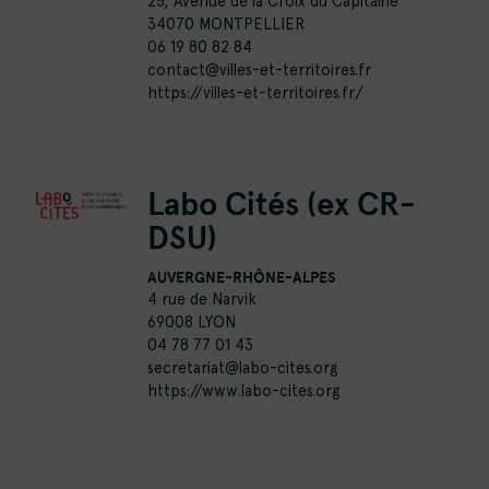
25, Avenue de la Croix du Capitaine
34070 MONTPELLIER
06 19 80 82 84
contact@villes-et-territoires.fr
https://villes-et-territoires.fr/
Labo Cités (ex CR-
DSU)
AUVERGNE-RHÔNE-ALPES
4 rue de Narvik
69008 LYON
04 78 77 01 43
secretariat@labo-cites.org
https://www.labo-cites.org