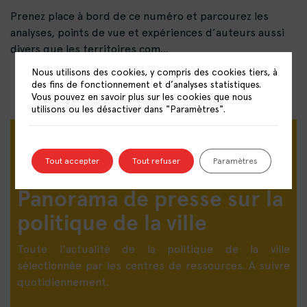
Prenez place à bord de ce numéro et parcourez les
analyses, points de vue et expériences d’auteurs aussi
divers que les territoires com...
Nous utilisons des cookies, y compris des cookies tiers, à
des fins de fonctionnement et d’analyses statistiques.
Vous pouvez en savoir plus sur les cookies que nous
utilisons ou les désactiver dans "Paramètres".
Tout accepter
Tout refuser
Paramètres
Panorama de presse sur la
politique de la ville
Toute l'actualité de la politique de la ville
sélectionnée par les centres de ressources. A suivre
quotidiennement.