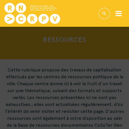
RESSOURCES
Cette rubrique propose des travaux de capitalisation
effectués par les centres de ressources politique de la
ville. Chaque centre donne ici à voir le fruit d’un travail
sur une thématique, suivant des formats et supports
variés. Les ressources présentées ici ne sont pas
exhaustives ; elles sont actualisées régulièrement, d’où
l’intérêt de venir visiter et revisiter cette page. D’autres
ressources sont également à votre disposition au sein
de la Base de ressources documentaires CoSoTer (lien