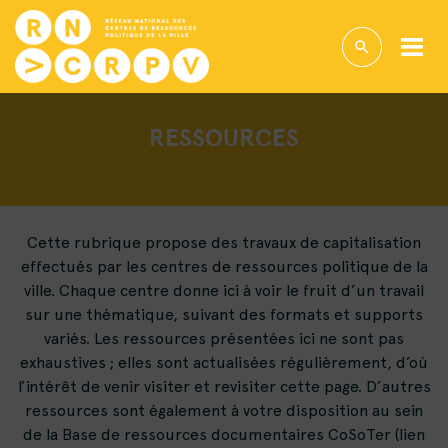
RESSOURCES
Cette rubrique propose des travaux de capitalisation
effectués par les centres de ressources politique de la
ville. Chaque centre donne ici à voir le fruit d’un travail
sur une thématique, suivant des formats et supports
variés. Les ressources présentées ici ne sont pas
exhaustives ; elles sont actualisées régulièrement, d’où
l’intérêt de venir visiter et revisiter cette page. D’autres
ressources sont également à votre disposition au sein
de la Base de ressources documentaires CoSoTer (lien