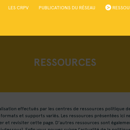
LES CRPV
PUBLICATIONS DU RÉSEAU
RESSOU
RESSOURCES
sation effectués par les centres de ressources politique de la
formats et supports variés. Les ressources présentées ici ne
iter et revisiter cette page. D’autres ressources sont égalemen
essous). Enfin vous pouvez suivre l’actualité de la politique