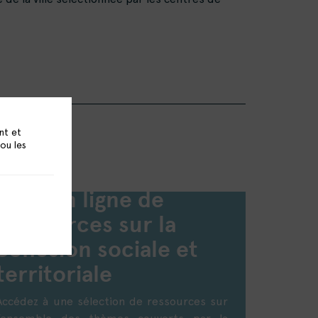
nt et
 ou les
Base en ligne de
ressources sur la
cohésion sociale et
territoriale
Accédez à une sélection de ressources sur