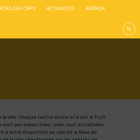
RCES DES CRPV
ACTUALITÉS
AGENDA
 ville. Chaque centre donne ici à voir le fruit
 sont pas exhaustives ; elles sont actualisées
t à votre disposition au sein de la Base de
 de la ville sélectionnée par les centres de