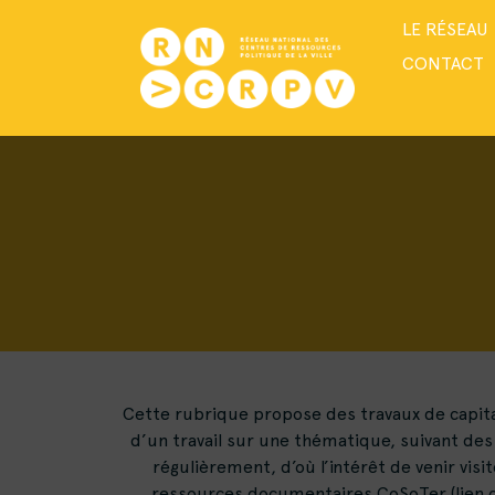
LE RÉSEAU
CONTACT
Cette rubrique propose des travaux de capitali
d’un travail sur une thématique, suivant des 
régulièrement, d’où l’intérêt de venir vis
ressources documentaires CoSoTer (lien ci-d