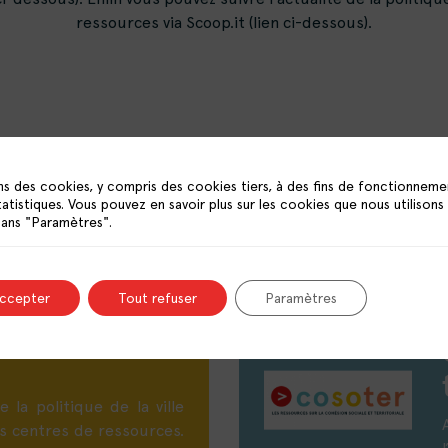
ressources via Scoop.it (lien ci-dessous).
ns des cookies, y compris des cookies tiers, à des fins de fonctionneme
tatistiques. Vous pouvez en savoir plus sur les cookies que nous utilisons
Aucun résultat trouvé
dans "Paramètres".
 de presse
accepter
Tout refuser
Paramètres
itique de la
e la politique de la ville
es centres de ressources.