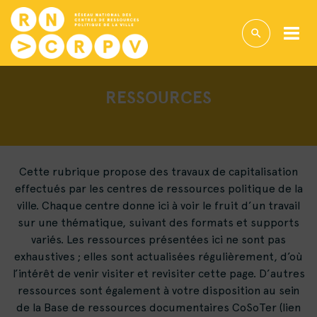
RESSOURCES
Cette rubrique propose des travaux de capitalisation
effectués par les centres de ressources politique de la
ville. Chaque centre donne ici à voir le fruit d’un travail
sur une thématique, suivant des formats et supports
variés. Les ressources présentées ici ne sont pas
exhaustives ; elles sont actualisées régulièrement, d’où
l’intérêt de venir visiter et revisiter cette page. D’autres
ressources sont également à votre disposition au sein
de la Base de ressources documentaires CoSoTer (lien