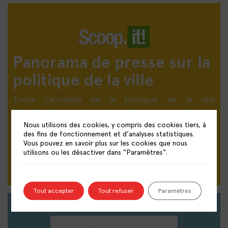
Panorama de presse sur la
politique de la ville
Toute l'actualité de la politique de la ville
sélectionnée par les centres de ressources. A suivre
quotidiennement.
Nous utilisons des cookies, y compris des cookies tiers, à
des fins de fonctionnement et d’analyses statistiques.
Vous pouvez en savoir plus sur les cookies que nous
DÉCOUVRIR LE PANORAMA DE PRESSE
utilisons ou les désactiver dans "Paramètres".
Tout accepter
Tout refuser
Paramètres