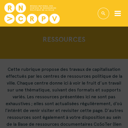
RESSOURCES
Cette rubrique propose des travaux de capitalisation
effectués par les centres de ressources politique de la
ville. Chaque centre donne ici à voir le fruit d’un travail
sur une thématique, suivant des formats et supports
variés. Les ressources présentées ici ne sont pas
exhaustives ; elles sont actualisées régulièrement, d’où
l’intérêt de venir visiter et revisiter cette page. D’autres
ressources sont également à votre disposition au sein
de la Base de ressources documentaires CoSoTer (lien