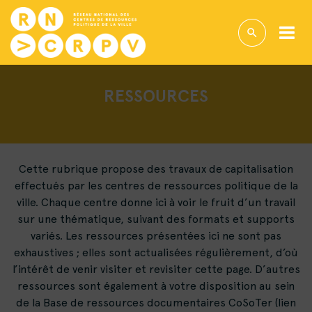
RESSOURCES
Cette rubrique propose des travaux de capitalisation
effectués par les centres de ressources politique de la
ville. Chaque centre donne ici à voir le fruit d’un travail
sur une thématique, suivant des formats et supports
variés. Les ressources présentées ici ne sont pas
exhaustives ; elles sont actualisées régulièrement, d’où
l’intérêt de venir visiter et revisiter cette page. D’autres
ressources sont également à votre disposition au sein
de la Base de ressources documentaires CoSoTer (lien