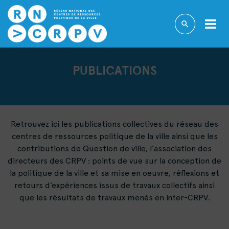
PUBLICATIONS
Retrouvez ici les publications collectives du réseau des
centres de ressources politique de la ville ainsi que les
contributions de Question de ville, l’association des
directeurs des CRPV : points de vue sur la conception de
la politique de la ville et sa mise en oeuvre, réflexions et
retours d’expériences issus de travaux collectifs ainsi
que les résultats de travaux menés en inter-CRPV.