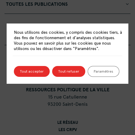
TOUTES LES PUBLICATIONS
Aucun résultat trouvé
Nous utilisons des cookies, y compris des cookies tiers, à
des fins de fonctionnement et d’analyses statistiques.
Vous pouvez en savoir plus sur les cookies que nous
utilisons ou les désactiver dans "Paramètres".
Tout accepter
Tout refuser
Paramètres
RÉSEAU NATIONAL DES CENTRES DE
RESSOURCES POLITIQUE DE LA VILLE
15 rue Catulienne
93200 Saint-Denis
LE RÉSEAU
LES CRPV