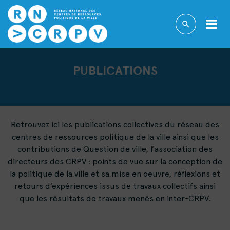
PUBLICATIONS
Retrouvez ici les publications collectives du réseau des
centres de ressources politique de la ville ainsi que les
contributions de Question de ville, l’association des
directeurs des CRPV : points de vue sur la conception de
la politique de la ville et sa mise en oeuvre, réflexions et
retours d’expériences issus de travaux collectifs ainsi
que les résultats de travaux menés en inter-CRPV.