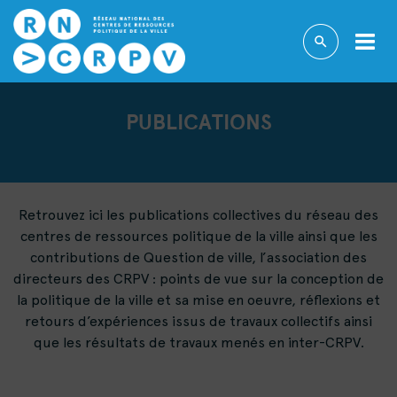
PUBLICATIONS
Retrouvez ici les publications collectives du réseau des
centres de ressources politique de la ville ainsi que les
contributions de Question de ville, l’association des
directeurs des CRPV : points de vue sur la conception de
la politique de la ville et sa mise en oeuvre, réflexions et
retours d’expériences issus de travaux collectifs ainsi
que les résultats de travaux menés en inter-CRPV.