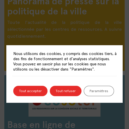
Panorama de presse sur la
politique de la ville
Toute l'actualité de la politique de la ville
sélectionnée par les centres de ressources. A suivre
quotidiennement.
DÉCOUVRIR LE PANORAMA DE PRESSE
Nous utilisons des cookies, y compris des cookies tiers, à
des fins de fonctionnement et d’analyses statistiques.
Vous pouvez en savoir plus sur les cookies que nous
utilisons ou les désactiver dans "Paramètres".
Tout accepter
Tout refuser
Paramètres
Base en ligne de