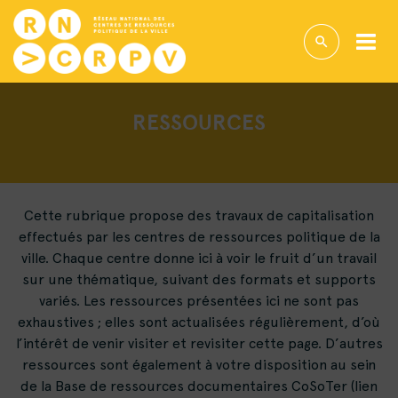
RESSOURCES
Cette rubrique propose des travaux de capitalisation
effectués par les centres de ressources politique de la
ville. Chaque centre donne ici à voir le fruit d’un travail
sur une thématique, suivant des formats et supports
variés. Les ressources présentées ici ne sont pas
exhaustives ; elles sont actualisées régulièrement, d’où
l’intérêt de venir visiter et revisiter cette page. D’autres
ressources sont également à votre disposition au sein
de la Base de ressources documentaires CoSoTer (lien