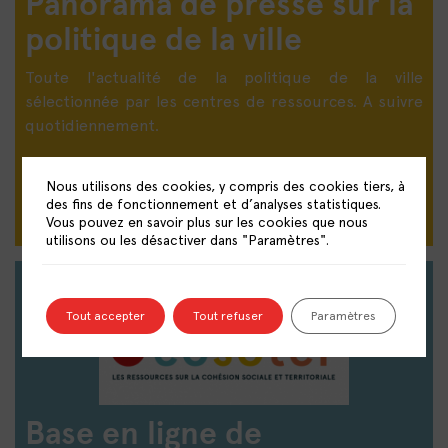
Panorama de presse sur la
politique de la ville
Toute l'actualité de la politique de la ville
sélectionnée par les centres de ressources. A suivre
quotidiennement.
DÉCOUVRIR LE PANORAMA DE PRESSE
Nous utilisons des cookies, y compris des cookies tiers, à
des fins de fonctionnement et d’analyses statistiques.
Vous pouvez en savoir plus sur les cookies que nous
utilisons ou les désactiver dans "Paramètres".
Tout accepter
Tout refuser
Paramètres
Base en ligne de