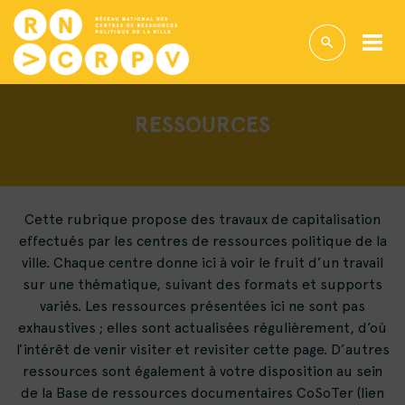
RESSOURCES
Cette rubrique propose des travaux de capitalisation
effectués par les centres de ressources politique de la
ville. Chaque centre donne ici à voir le fruit d’un travail
sur une thématique, suivant des formats et supports
variés. Les ressources présentées ici ne sont pas
exhaustives ; elles sont actualisées régulièrement, d’où
l’intérêt de venir visiter et revisiter cette page. D’autres
ressources sont également à votre disposition au sein
de la Base de ressources documentaires CoSoTer (lien