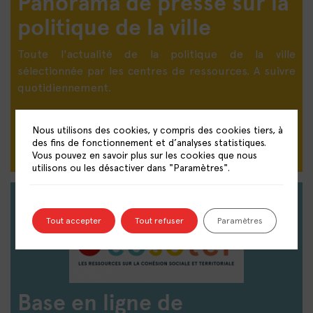
Panorama de presse sur la
politique de la ville
Toute l'actualité de la politique de la ville
sélectionnée par les centres de ressources. A suivre
quotidiennement.
DÉCOUVRIR LE PANORAMA DE PRESSE
Nous utilisons des cookies, y compris des cookies tiers, à
des fins de fonctionnement et d’analyses statistiques.
Vous pouvez en savoir plus sur les cookies que nous
utilisons ou les désactiver dans "Paramètres".
Tout accepter
Tout refuser
Paramètres
Base en ligne de