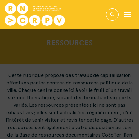
RESSOURCES
Cette rubrique propose des travaux de capitalisation
effectués par les centres de ressources politique de la
ville. Chaque centre donne ici à voir le fruit d’un travail
sur une thématique, suivant des formats et supports
variés. Les ressources présentées ici ne sont pas
exhaustives ; elles sont actualisées régulièrement, d’où
l’intérêt de venir visiter et revisiter cette page. D’autres
ressources sont également à votre disposition au sein
de la Base de ressources documentaires CoSoTer (lien