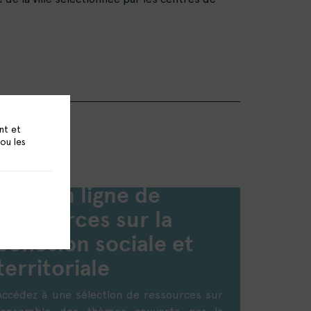
nt et
 ou les
Base en ligne de
ressources sur la
cohésion sociale et
territoriale
Accédez à une sélection de ressources sur