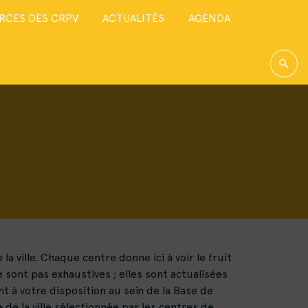
RCES DES CRPV
ACTUALITÉS
AGENDA
 ville. Chaque centre donne ici à voir le fruit
 sont pas exhaustives ; elles sont actualisées
t à votre disposition au sein de la Base de
 de la ville sélectionnée par les centres de