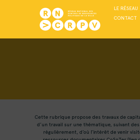
LE RÉSEAU
CONTACT
Cette rubrique propose des travaux de capitali
d’un travail sur une thématique, suivant des 
régulièrement, d’où l’intérêt de venir vis
ressources documentaires CoSoTer (lien ci-d