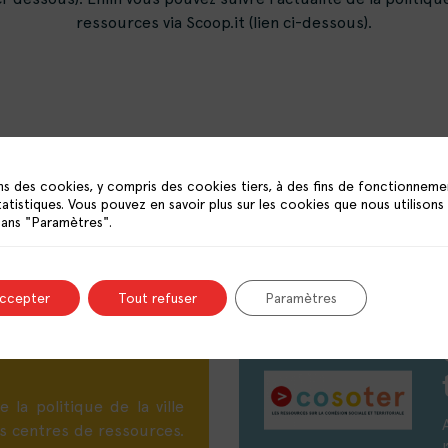
ressources via Scoop.it (lien ci-dessous).
ns des cookies, y compris des cookies tiers, à des fins de fonctionneme
tatistiques. Vous pouvez en savoir plus sur les cookies que nous utilisons
Aucun résultat trouvé
dans "Paramètres".
 de presse
accepter
Tout refuser
Paramètres
itique de la
e la politique de la ville
es centres de ressources.