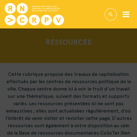
RESSOURCES
Cette rubrique propose des travaux de capitalisation
effectués par les centres de ressources politique de la
ville. Chaque centre donne ici à voir le fruit d’un travail
sur une thématique, suivant des formats et supports
variés. Les ressources présentées ici ne sont pas
exhaustives ; elles sont actualisées régulièrement, d’où
l’intérêt de venir visiter et revisiter cette page. D’autres
ressources sont également à votre disposition au sein
de la Base de ressources documentaires CoSoTer (lien