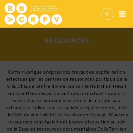
RESSOURCES
Cette rubrique propose des travaux de capitalisation
effectués par les centres de ressources politique de la
ville. Chaque centre donne ici à voir le fruit d’un travail
sur une thématique, suivant des formats et supports
variés. Les ressources présentées ici ne sont pas
exhaustives ; elles sont actualisées régulièrement, d’où
l’intérêt de venir visiter et revisiter cette page. D’autres
ressources sont également à votre disposition au sein
de la Base de ressources documentaires CoSoTer (lien