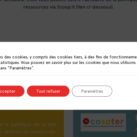
ressources via Scoop.it (lien ci-dessous).
ns des cookies, y compris des cookies tiers, à des fins de fonctionneme
tatistiques. Vous pouvez en savoir plus sur les cookies que nous utilisons
Aucun résultat trouvé
dans "Paramètres".
 de presse
accepter
Tout refuser
Paramètres
itique de la
e la politique de la ville
es centres de ressources.