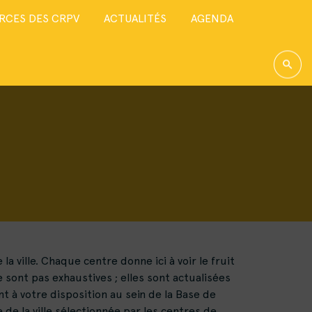
RCES DES CRPV
ACTUALITÉS
AGENDA
 ville. Chaque centre donne ici à voir le fruit
 sont pas exhaustives ; elles sont actualisées
t à votre disposition au sein de la Base de
 de la ville sélectionnée par les centres de