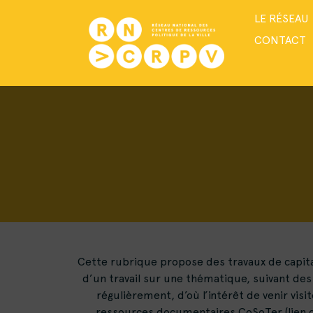
LE RÉSEAU
CONTACT
Cette rubrique propose des travaux de capitali
d’un travail sur une thématique, suivant des 
régulièrement, d’où l’intérêt de venir vis
ressources documentaires CoSoTer (lien ci-d