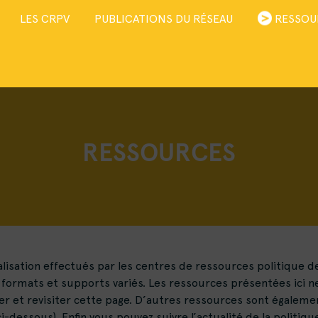
LES CRPV
PUBLICATIONS DU RÉSEAU
RESSOU
RESSOURCES
sation effectués par les centres de ressources politique de la
formats et supports variés. Les ressources présentées ici ne
iter et revisiter cette page. D’autres ressources sont égalemen
essous). Enfin vous pouvez suivre l’actualité de la politique