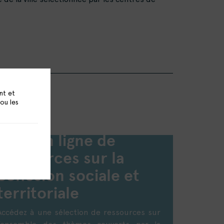
nt et
 ou les
Base en ligne de
ressources sur la
cohésion sociale et
territoriale
Accédez à une sélection de ressources sur