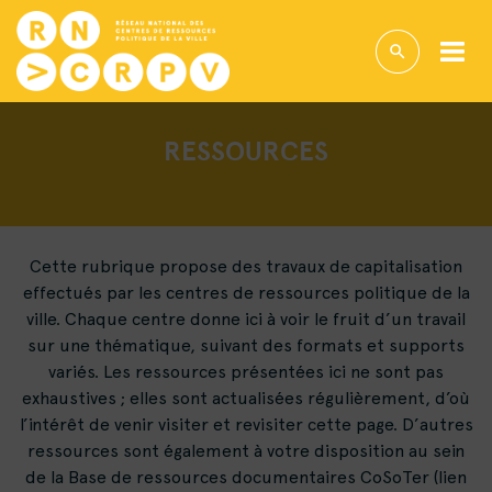
RESSOURCES
Cette rubrique propose des travaux de capitalisation
effectués par les centres de ressources politique de la
ville. Chaque centre donne ici à voir le fruit d’un travail
sur une thématique, suivant des formats et supports
variés. Les ressources présentées ici ne sont pas
exhaustives ; elles sont actualisées régulièrement, d’où
l’intérêt de venir visiter et revisiter cette page. D’autres
ressources sont également à votre disposition au sein
de la Base de ressources documentaires CoSoTer (lien