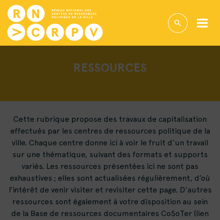
RESSOURCES
Cette rubrique propose des travaux de capitalisation
effectués par les centres de ressources politique de la
ville. Chaque centre donne ici à voir le fruit d’un travail
sur une thématique, suivant des formats et supports
variés. Les ressources présentées ici ne sont pas
exhaustives ; elles sont actualisées régulièrement, d’où
l’intérêt de venir visiter et revisiter cette page. D’autres
ressources sont également à votre disposition au sein
de la Base de ressources documentaires CoSoTer (lien